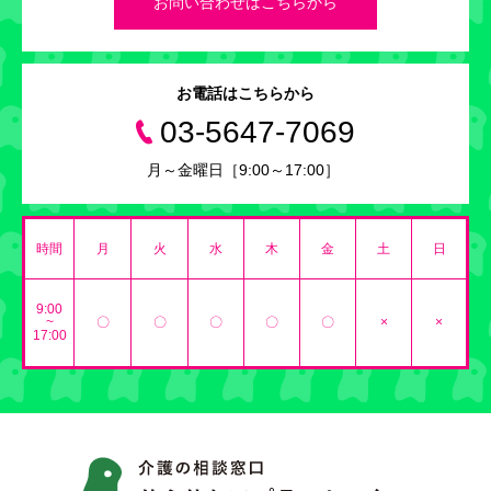
お問い合わせはこちらから
お電話はこちらから
03-5647-7069
月～金曜日［9:00～17:00］
時間
月
火
水
木
金
土
日
9:00
~
〇
〇
〇
〇
〇
×
×
17:00